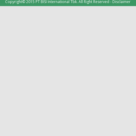
Copyright© 2015 PT BISI International Tbk. All Right Reserved -
Disclaimer