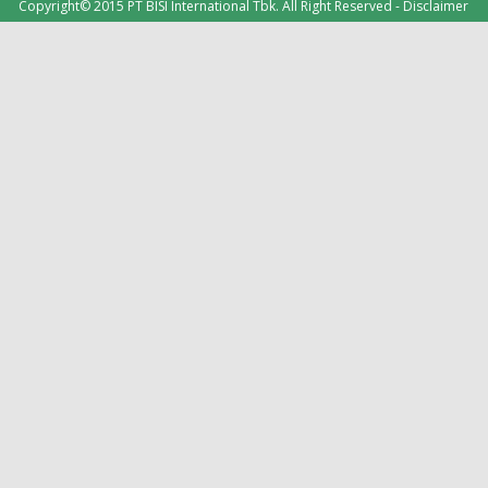
Copyright© 2015 PT BISI International Tbk. All Right Reserved -
Disclaimer